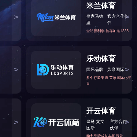
置：
MILAN.COM
>>
新闻资讯
>> 频道MILAN.COM